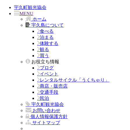
宇久町観光協会
MENU
ホーム
宇久島について
食べる
泊まる
体験する
観る
買う
お役立ち情報
ブログ
イベント
レンタルサイクル「うくちゃり」
商店・販売店
交通手段
民泊
宇久町観光協会
お問い合わせ
個人情報保護方針
サイトマップ