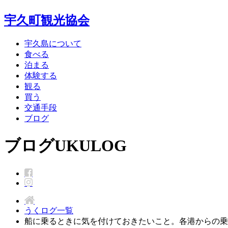
宇久町観光協会
宇久島について
食べる
泊まる
体験する
観る
買う
交通手段
ブログ
ブログ
UKULOG
うくログ一覧
船に乗るときに気を付けておきたいこと。各港からの乗