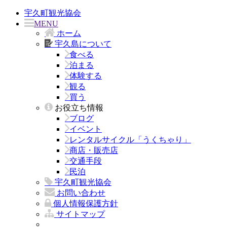
宇久町観光協会
MENU
ホーム
宇久島について
食べる
泊まる
体験する
観る
買う
お役立ち情報
ブログ
イベント
レンタルサイクル「うくちゃり」
商店・販売店
交通手段
民泊
宇久町観光協会
お問い合わせ
個人情報保護方針
サイトマップ