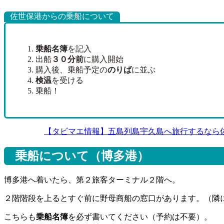
佐世保港からの乗船について
乗船名簿
を記入
出船
３０分前
に購入開始
購入後、乗船予定の
のりば
に並ぶ
検温
を受ける
乗船！
【タビマエ情報】五島列島宇久島へ旅行するなら
乗船について（博多港）
博多港へ着いたら、第２旅客ターミナル２階へ。
２階階段を上るとすぐ前に野母商船の窓口があります。（隣
こちらも
乗船名簿
を必ず書いてください（予約は不要）。