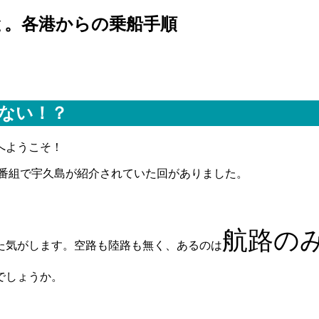
と。各港からの乗船手順
ない！？
へようこそ！
け番組で宇久島が紹介されていた回がありました。
航路の
た気がします。空路も陸路も無く、あるのは
でしょうか。