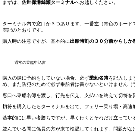
まずは、
佐世保港鯨瀬ターミナル
へお越しください。
ターミナル内で窓口が３つあります。一番左（青色のボード
表記のとおりです。
購入時の注意ですが、基本的に
出船時刻の３０分前からしか
通常の乗船申込書
購入の際に予約をしていない場合、必ず
乗船名簿
を記入しま
め、また防犯のためで必ず乗船者は書かないといけません（
窓口へ乗船名簿を渡し、行先を伝え、支払いを終えて切符を
切符を購入したらターミナルを出て、フェリー乗り場・高速
基本的には早い者勝ちですが、早く行くとそれだけ立ってい
並んでいる間に係員の方が来て検温してくれます。問題がな