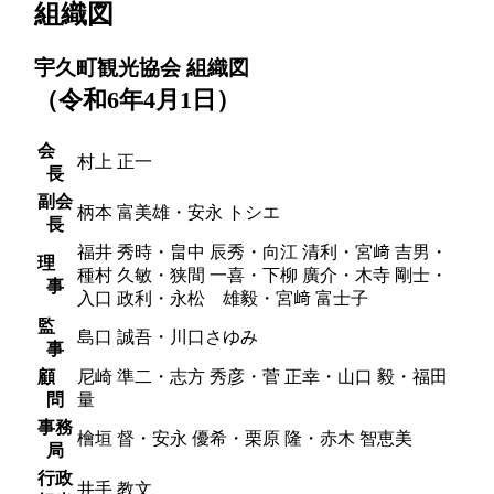
組織図
宇久町観光協会 組織図
（令和6年4月1日）
会
村上 正一
長
副会
柄本 富美雄・安永 トシエ
長
福井 秀時・畠中 辰秀・向江 清利・宮﨑 吉男・
理
種村 久敏・狭間 一喜・下柳 廣介・木寺 剛士・
事
入口 政利・永松 雄毅・宮﨑 富士子
監
島口 誠吾・川口さゆみ
事
顧
尼崎 準二・志方 秀彦・菅 正幸・山口 毅・福田
問
量
事務
檜垣 督・安永 優希・栗原 隆・赤木 智恵美
局
行政
井手 教文