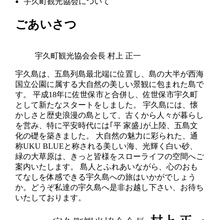
宇久町観光協会について
ごあいさつ
宇久町観光協会会長 村上 正一
宇久島は、五島列島最北端に位置し、島の大半が西海
国立公園に属する大自然の美しい景観に包まれた島で
す。 平成18年に佐世保市と合併し、佐世保市宇久町
として新たなスタートをしました。 宇久島には、懐
かしさと歴史浪漫の島として、古くから人々が暮らし
を営み、特に平安時代には｢平 家盛｣が上陸、五島文
化の礎を築きました。 大自然の魅力に彩られた、通
称UKU BLUEと称される美しい海、光輝く白い砂、
緑の大草原は、きっと皆様をスローライフの空間へご
案内いたします。 島人とふれあいながら、心のおも
てなしを体感できる宇久島への旅はいかがでしょう
か。どうぞ私達の宇久島へ是非お越し下さい、お待ち
いたしております。