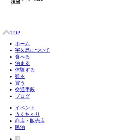
担当
TOP
ホーム
宇久島について
食べる
泊まる
体験する
観る
買う
交通手段
ブログ
イベント
うくちゃり
商店・販売店
民泊