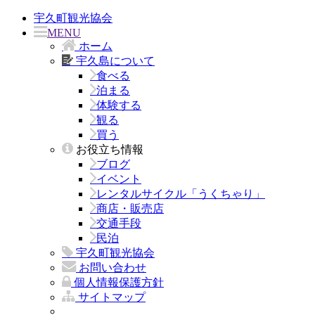
宇久町観光協会
MENU
ホーム
宇久島について
食べる
泊まる
体験する
観る
買う
お役立ち情報
ブログ
イベント
レンタルサイクル「うくちゃり」
商店・販売店
交通手段
民泊
宇久町観光協会
お問い合わせ
個人情報保護方針
サイトマップ