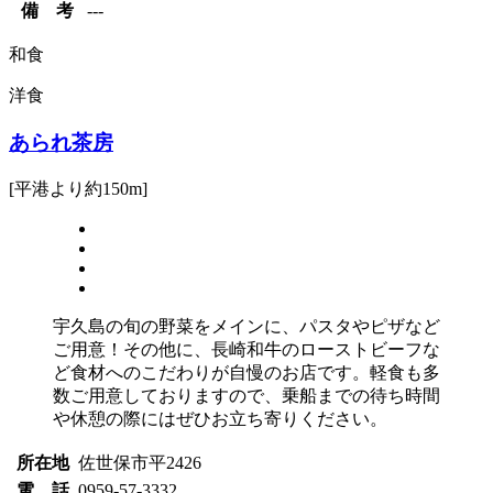
備 考
---
和食
洋食
あられ茶房
[平港より約150m]
宇久島の旬の野菜をメインに、パスタやピザなど
ご用意！その他に、長崎和牛のローストビーフな
ど食材へのこだわりが自慢のお店です。軽食も多
数ご用意しておりますので、乗船までの待ち時間
や休憩の際にはぜひお立ち寄りください。
所在地
佐世保市平2426
電 話
0959-57-3332