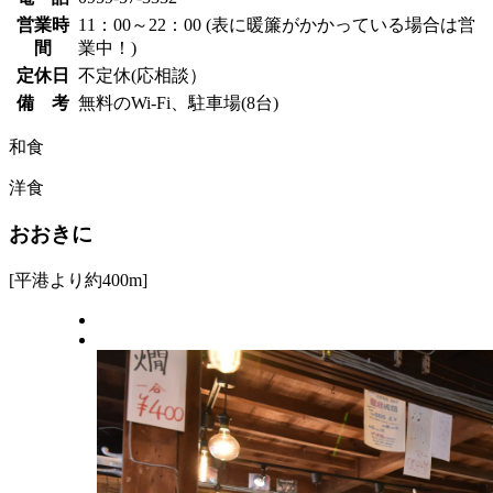
営業時
11：00～22：00 (表に暖簾がかかっている場合は営
間
業中！)
定休日
不定休(応相談）
備 考
無料のWi-Fi、駐車場(8台)
和食
洋食
おおきに
[平港より約400m]