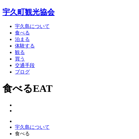
宇久町観光協会
宇久島について
食べる
泊まる
体験する
観る
買う
交通手段
ブログ
食べる
EAT
宇久島について
食べる