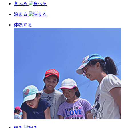
食べる
泊まる
体験する
観る