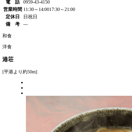
電 話
0959-43-4150
営業時間
11:30～14:00
17:30～21:00
定休日
日祝日
備 考
---
和食
洋食
港荘
[平港より約50m]