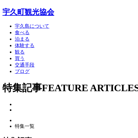
宇久町観光協会
宇久島について
食べる
泊まる
体験する
観る
買う
交通手段
ブログ
特集記事
FEATURE ARTICLE
特集一覧