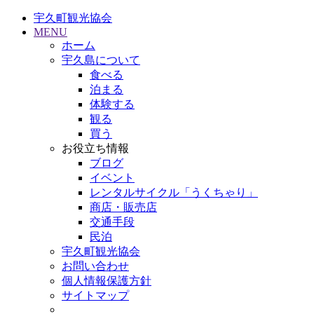
宇久町観光協会
MENU
ホーム
宇久島について
食べる
泊まる
体験する
観る
買う
お役立ち情報
ブログ
イベント
レンタルサイクル「うくちゃり」
商店・販売店
交通手段
民泊
宇久町観光協会
お問い合わせ
個人情報保護方針
サイトマップ