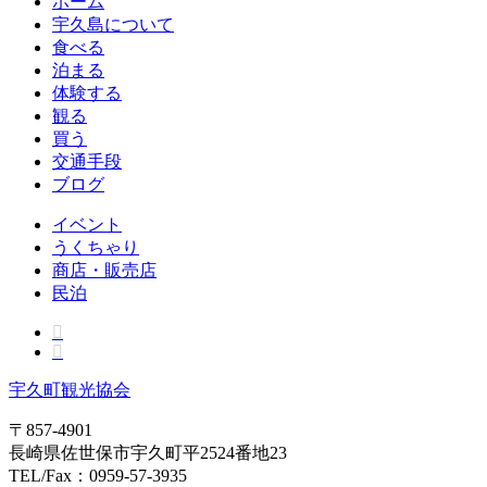
ホーム
宇久島について
食べる
泊まる
体験する
観る
買う
交通手段
ブログ
イベント
うくちゃり
商店・販売店
民泊
宇久町観光協会
〒857-4901
長崎県佐世保市宇久町平2524番地23
TEL/Fax：0959-57-3935