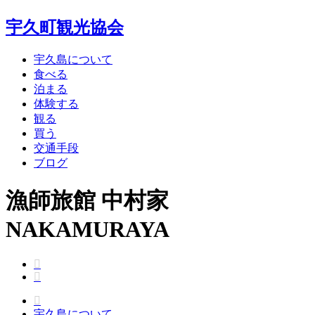
宇久町観光協会
宇久島について
食べる
泊まる
体験する
観る
買う
交通手段
ブログ
漁師旅館 中村家
NAKAMURAYA
宇久島について