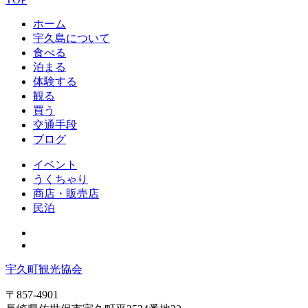
ホーム
宇久島について
食べる
泊まる
体験する
観る
買う
交通手段
ブログ
イベント
うくちゃり
商店・販売店
民泊
宇久町観光協会
〒857-4901