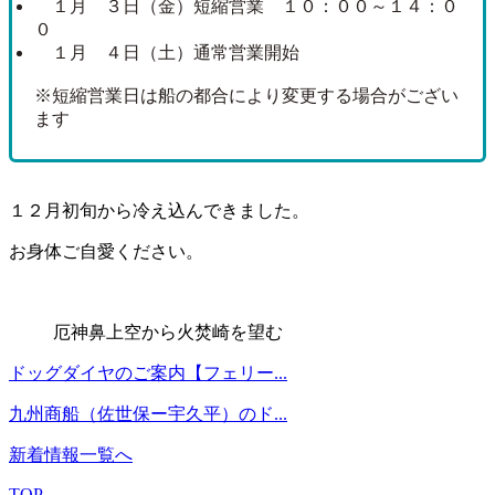
１月 ３日（金）短縮営業 １０：００～１４：０
０
１月 ４日（土）通常営業開始
※短縮営業日は船の都合により変更する場合がござい
ます
１２月初旬から冷え込んできました。
お身体ご自愛ください。
厄神鼻上空から火焚崎を望む
ドッグダイヤのご案内【フェリー...
九州商船（佐世保ー宇久平）のド...
新着情報一覧へ
TOP