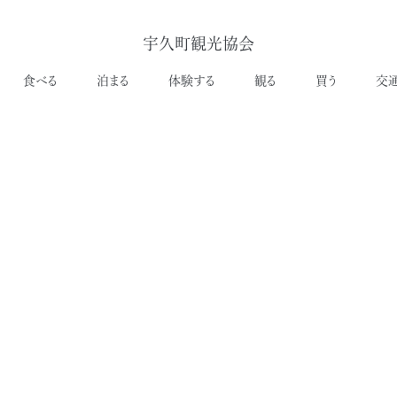
宇久町観光協会
食べる
泊まる
体験する
観る
買う
交
新着情報
NEWS