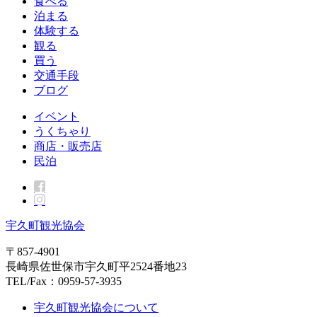
食べる
泊まる
体験する
観る
買う
交通手段
ブログ
イベント
うくちゃり
商店・販売店
民泊
宇久町観光協会
〒857-4901
長崎県佐世保市宇久町平2524番地23
TEL/Fax：0959-57-3935
宇久町観光協会について