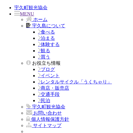
宇久町観光協会
MENU
ホーム
宇久島について
食べる
泊まる
体験する
観る
買う
お役立ち情報
ブログ
イベント
レンタルサイクル「うくちゃり」
商店・販売店
交通手段
民泊
宇久町観光協会
お問い合わせ
個人情報保護方針
サイトマップ