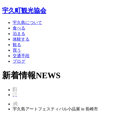
宇久町観光協会
宇久島について
食べる
泊まる
体験する
観る
買う
交通手段
ブログ
新着情報
NEWS
宇久島アートフェスティバル小品展 in 長崎市