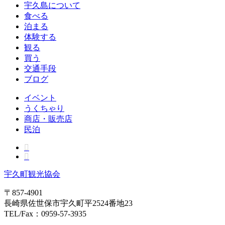
宇久島について
食べる
泊まる
体験する
観る
買う
交通手段
ブログ
イベント
うくちゃり
商店・販売店
民泊
宇久町観光協会
〒857-4901
長崎県佐世保市宇久町平2524番地23
TEL/Fax：0959-57-3935