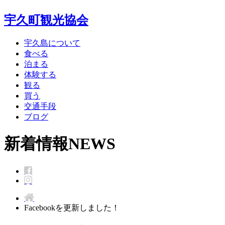
宇久町観光協会
宇久島について
食べる
泊まる
体験する
観る
買う
交通手段
ブログ
新着情報
NEWS
Facebookを更新しました！