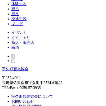
体験する
観る
買う
交通手段
ブログ
イベント
うくちゃり
商店・販売店
民泊
宇久町観光協会
〒857-4901
長崎県佐世保市宇久町平2524番地23
TEL/Fax：0959-57-3935
宇久町観光協会について
お問い合わせ