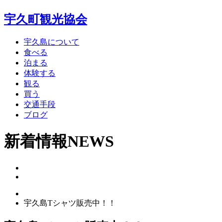
宇久町観光協会
宇久島について
食べる
泊まる
体験する
観る
買う
交通手段
ブログ
新着情報
NEWS
宇久島Tシャツ販売中！！