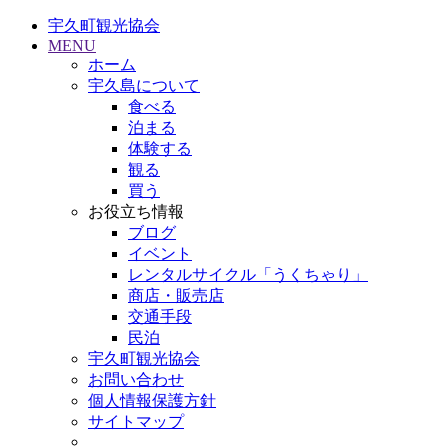
宇久町観光協会
MENU
ホーム
宇久島について
食べる
泊まる
体験する
観る
買う
お役立ち情報
ブログ
イベント
レンタルサイクル「うくちゃり」
商店・販売店
交通手段
民泊
宇久町観光協会
お問い合わせ
個人情報保護方針
サイトマップ