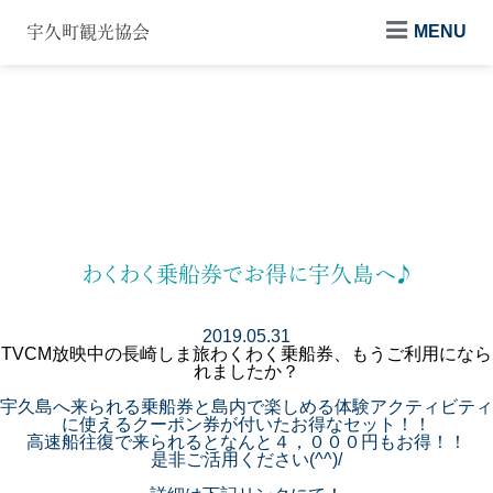
MENU
宇久町観光協会
新着情報
NEWS
わくわく乗船券でお得に宇久島へ♪
2019.05.31
TVCM放映中の長崎しま旅わくわく乗船券、もうご利用になら
れましたか？
宇久島へ来られる乗船券と島内で楽しめる体験アクティビティ
に使えるクーポン券が付いたお得なセット！！
高速船往復で来られるとなんと４，０００円もお得！！
是非ご活用ください(^^)/