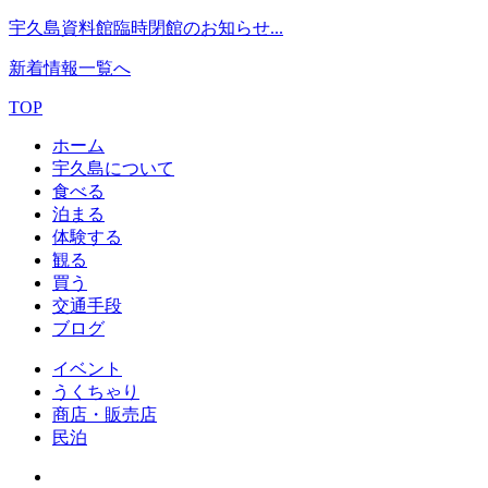
宇久島資料館臨時閉館のお知らせ...
新着情報一覧へ
TOP
ホーム
宇久島について
食べる
泊まる
体験する
観る
買う
交通手段
ブログ
イベント
うくちゃり
商店・販売店
民泊