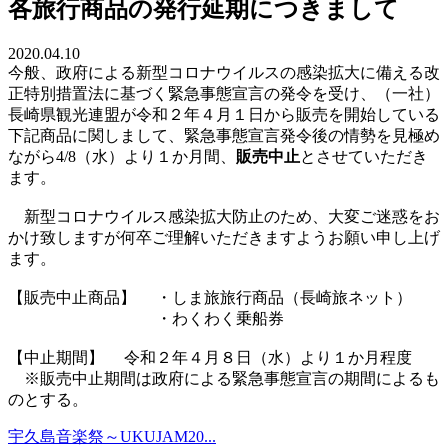
各旅行商品の発行延期につきまして
2020.04.10
今般、政府による新型コロナウイルスの感染拡大に備える改
正特別措置法に基づく緊急事態宣言の発令を受け、（一社）
長崎県観光連盟が令和２年４月１日から販売を開始している
下記商品に関しまして、緊急事態宣言発令後の情勢を見極め
ながら4/8（水）より１か月間、
販売中止
とさせていただき
ます。
新型コロナウイルス感染拡大防止のため、大変ご迷惑をお
かけ致しますが何卒ご理解いただきますようお願い申し上げ
ます。
【販売中止商品】 ・しま旅旅行商品（長崎旅ネット）
・わくわく乗船券
【中止期間】 令和２年４月８日（水）より１か月程度
※販売中止期間は政府による緊急事態宣言の期間によるも
のとする。
宇久島音楽祭～UKUJAM20...