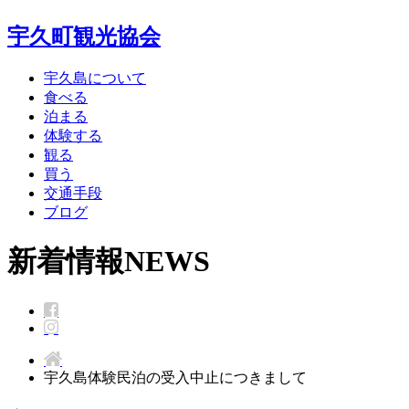
宇久町観光協会
宇久島について
食べる
泊まる
体験する
観る
買う
交通手段
ブログ
新着情報
NEWS
宇久島体験民泊の受入中止につきまして