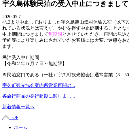
宇久島体験民泊の受入中止につきまして
2020.05.7
4/13より中止しておりました宇久島農山漁村体験民宿（以
れている状況とは言えず、やむを得ず中止延期することとな
中止期間につきまして
無期限
とさせていただき、再開の見込
予約等により楽しみにされていたお客様には大変ご迷惑をお
ます。
民泊受入中止期間
【令和２年５月７日～無期限】
※民泊窓口である（一社）宇久町観光協会は通常営業（8：30～1
宇久町観光協会案内所営業再開の...
各旅行商品の発行延期に関しまし...
新着情報一覧へ
TOP
ホーム