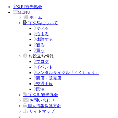
宇久町観光協会
MENU
ホーム
宇久島について
食べる
泊まる
体験する
観る
買う
お役立ち情報
ブログ
イベント
レンタルサイクル「うくちゃり」
商店・販売店
交通手段
民泊
宇久町観光協会
お問い合わせ
個人情報保護方針
サイトマップ