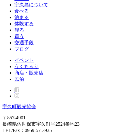
宇久島について
食べる
泊まる
体験する
観る
買う
交通手段
ブログ
イベント
うくちゃり
商店・販売店
民泊
宇久町観光協会
〒857-4901
長崎県佐世保市宇久町平2524番地23
TEL/Fax：0959-57-3935