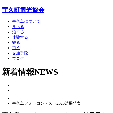
宇久町観光協会
宇久島について
食べる
泊まる
体験する
観る
買う
交通手段
ブログ
新着情報
NEWS
宇久島フォトコンテスト2020結果発表