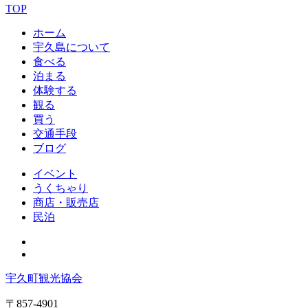
TOP
ホーム
宇久島について
食べる
泊まる
体験する
観る
買う
交通手段
ブログ
イベント
うくちゃり
商店・販売店
民泊
宇久町観光協会
〒857-4901