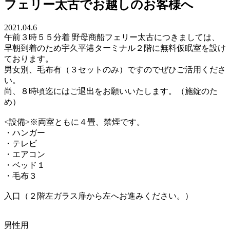
フェリー太古でお越しのお客様へ
2021.04.6
午前３時５５分着 野母商船フェリー太古につきましては、
早朝到着のため宇久平港ターミナル２階に無料仮眠室を設け
ております。
男女別、毛布有（３セットのみ）ですのでぜひご活用くださ
い。
尚、８時頃迄にはご退出をお願いいたします。（施錠のた
め）
<設備>※両室ともに４畳、禁煙です。
・ハンガー
・テレビ
・エアコン
・ベッド１
・毛布３
入口（２階左ガラス扉から左へお進みください。）
男性用