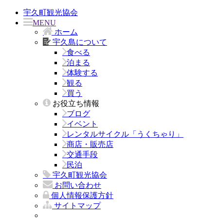
宇久町観光協会
MENU
ホーム
宇久島について
食べる
泊まる
体験する
観る
買う
お役立ち情報
ブログ
イベント
レンタルサイクル「うくちゃり」
商店・販売店
交通手段
民泊
宇久町観光協会
お問い合わせ
個人情報保護方針
サイトマップ