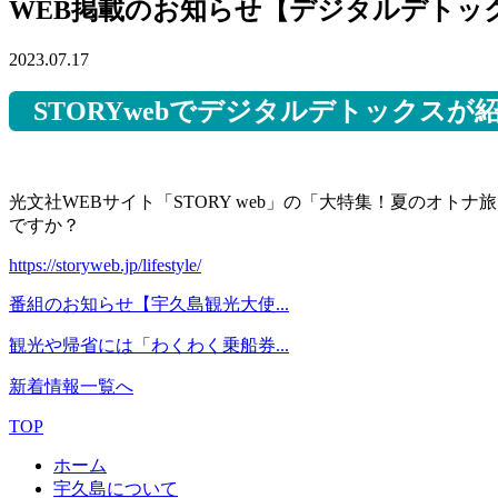
WEB掲載のお知らせ【デジタルデトッ
2023.07.17
STORYwebでデジタルデトックスが
光文社WEBサイト「STORY web」の「大特集！夏のオ
ですか？
https://storyweb.jp/lifestyle/
番組のお知らせ【宇久島観光大使...
観光や帰省には「わくわく乗船券...
新着情報一覧へ
TOP
ホーム
宇久島について