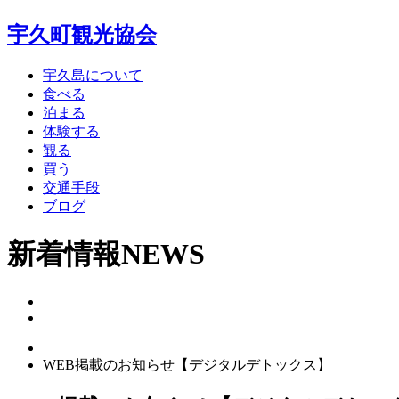
宇久町観光協会
宇久島について
食べる
泊まる
体験する
観る
買う
交通手段
ブログ
新着情報
NEWS
WEB掲載のお知らせ【デジタルデトックス】