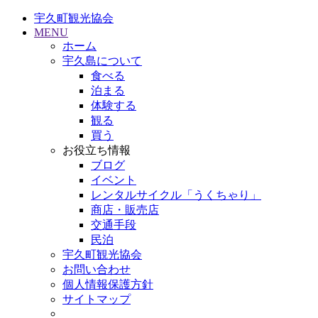
宇久町観光協会
MENU
ホーム
宇久島について
食べる
泊まる
体験する
観る
買う
お役立ち情報
ブログ
イベント
レンタルサイクル「うくちゃり」
商店・販売店
交通手段
民泊
宇久町観光協会
お問い合わせ
個人情報保護方針
サイトマップ