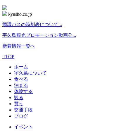
kyusho.co.jp
循環バスの時刻表について...
宇久島観光プロモーション動画公...
新着情報一覧へ
TOP
ホーム
宇久島について
食べる
泊まる
体験する
観る
買う
交通手段
ブログ
イベント