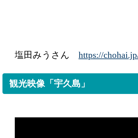
塩田みうさん
https://chohai.jp
観光映像「宇久島」