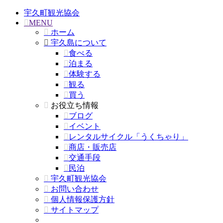
宇久町観光協会
MENU
ホーム
宇久島について
食べる
泊まる
体験する
観る
買う
お役立ち情報
ブログ
イベント
レンタルサイクル「うくちゃり」
商店・販売店
交通手段
民泊
宇久町観光協会
お問い合わせ
個人情報保護方針
サイトマップ