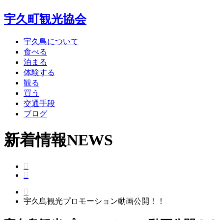
宇久町観光協会
宇久島について
食べる
泊まる
体験する
観る
買う
交通手段
ブログ
新着情報
NEWS
宇久島観光プロモーション動画公開！！