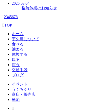
2025.03.04
臨時休業のお知らせ
1
2
3
4
5
6
7
8
TOP
ホーム
宇久島について
食べる
泊まる
体験する
観る
買う
交通手段
ブログ
イベント
うくちゃり
商店・販売店
民泊