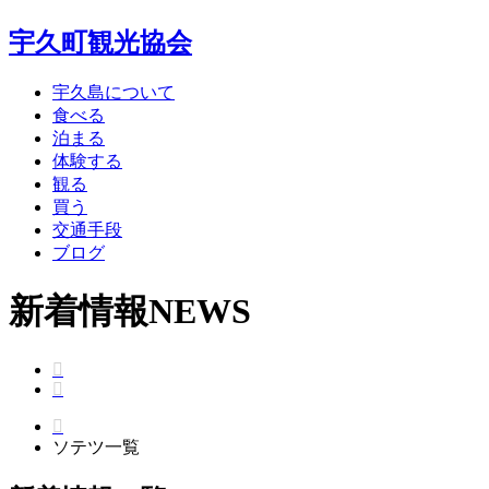
宇久町観光協会
宇久島について
食べる
泊まる
体験する
観る
買う
交通手段
ブログ
新着情報
NEWS
ソテツ一覧