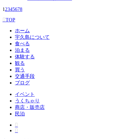
1
2
3
4
5
6
7
8
TOP
ホーム
宇久島について
食べる
泊まる
体験する
観る
買う
交通手段
ブログ
イベント
うくちゃり
商店・販売店
民泊