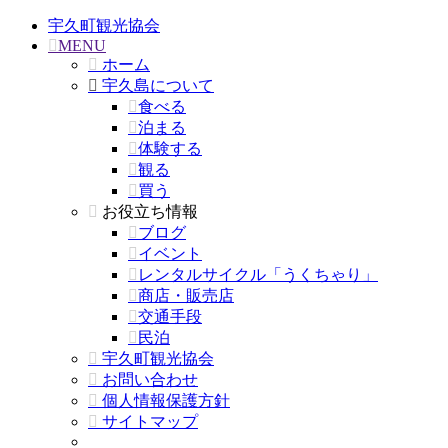
宇久町観光協会
MENU
ホーム
宇久島について
食べる
泊まる
体験する
観る
買う
お役立ち情報
ブログ
イベント
レンタルサイクル「うくちゃり」
商店・販売店
交通手段
民泊
宇久町観光協会
お問い合わせ
個人情報保護方針
サイトマップ