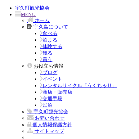
宇久町観光協会
MENU
ホーム
宇久島について
食べる
泊まる
体験する
観る
買う
お役立ち情報
ブログ
イベント
レンタルサイクル「うくちゃり」
商店・販売店
交通手段
民泊
宇久町観光協会
お問い合わせ
個人情報保護方針
サイトマップ