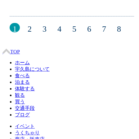
1
2
3
4
5
6
7
8
TOP
ホーム
宇久島について
食べる
泊まる
体験する
観る
買う
交通手段
ブログ
イベント
うくちゃり