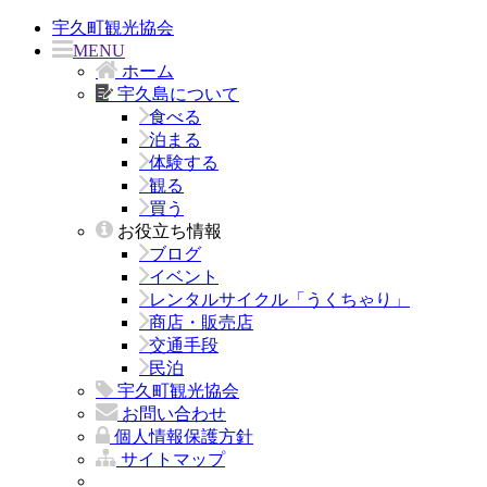
宇久町観光協会
MENU
ホーム
宇久島について
食べる
泊まる
体験する
観る
買う
お役立ち情報
ブログ
イベント
レンタルサイクル「うくちゃり」
商店・販売店
交通手段
民泊
宇久町観光協会
お問い合わせ
個人情報保護方針
サイトマップ