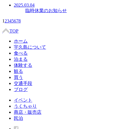
2025.03.04
臨時休業のお知らせ
1
2
3
4
5
6
7
8
TOP
ホーム
宇久島について
食べる
泊まる
体験する
観る
買う
交通手段
ブログ
イベント
うくちゃり
商店・販売店
民泊