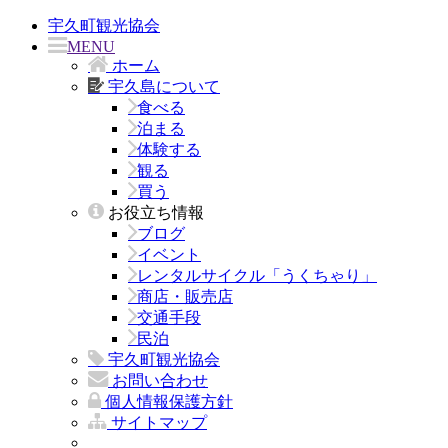
宇久町観光協会
MENU
ホーム
宇久島について
食べる
泊まる
体験する
観る
買う
お役立ち情報
ブログ
イベント
レンタルサイクル「うくちゃり」
商店・販売店
交通手段
民泊
宇久町観光協会
お問い合わせ
個人情報保護方針
サイトマップ