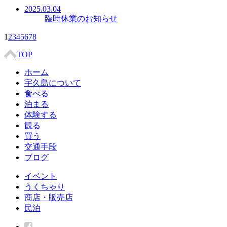
2025.03.04
臨時休業のお知らせ
1
2
3
4
5
6
7
8
TOP
ホーム
宇久島について
食べる
泊まる
体験する
観る
買う
交通手段
ブログ
イベント
うくちゃり
商店・販売店
民泊