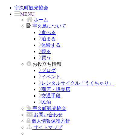
宇久町観光協会
MENU
ホーム
宇久島について
食べる
泊まる
体験する
観る
買う
お役立ち情報
ブログ
イベント
レンタルサイクル「うくちゃり」
商店・販売店
交通手段
民泊
宇久町観光協会
お問い合わせ
個人情報保護方針
サイトマップ