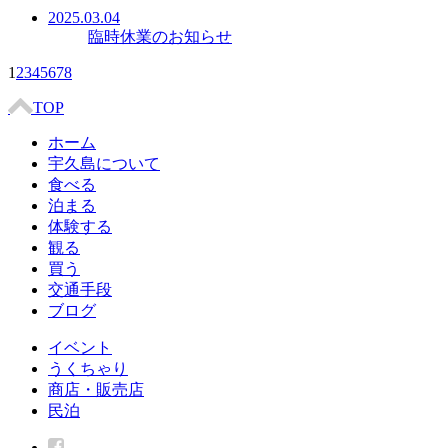
2025.03.04
臨時休業のお知らせ
1
2
3
4
5
6
7
8
TOP
ホーム
宇久島について
食べる
泊まる
体験する
観る
買う
交通手段
ブログ
イベント
うくちゃり
商店・販売店
民泊