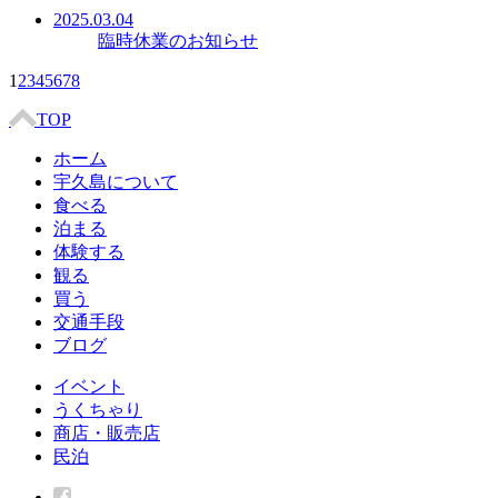
2025.03.04
臨時休業のお知らせ
1
2
3
4
5
6
7
8
TOP
ホーム
宇久島について
食べる
泊まる
体験する
観る
買う
交通手段
ブログ
イベント
うくちゃり
商店・販売店
民泊