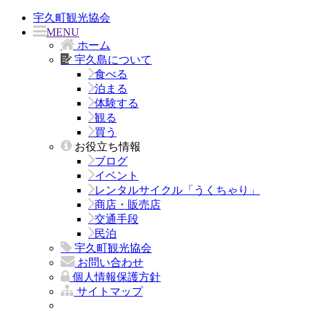
宇久町観光協会
MENU
ホーム
宇久島について
食べる
泊まる
体験する
観る
買う
お役立ち情報
ブログ
イベント
レンタルサイクル「うくちゃり」
商店・販売店
交通手段
民泊
宇久町観光協会
お問い合わせ
個人情報保護方針
サイトマップ