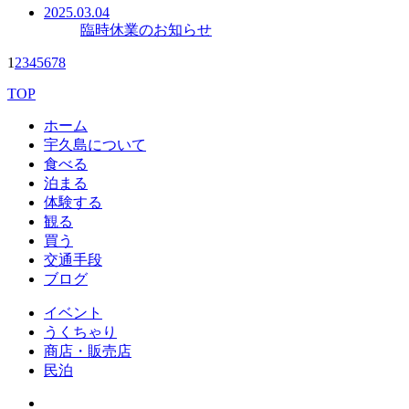
2025.03.04
臨時休業のお知らせ
1
2
3
4
5
6
7
8
TOP
ホーム
宇久島について
食べる
泊まる
体験する
観る
買う
交通手段
ブログ
イベント
うくちゃり
商店・販売店
民泊