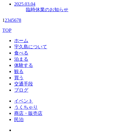
2025.03.04
臨時休業のお知らせ
1
2
3
4
5
6
7
8
TOP
ホーム
宇久島について
食べる
泊まる
体験する
観る
買う
交通手段
ブログ
イベント
うくちゃり
商店・販売店
民泊