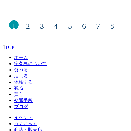
1
2
3
4
5
6
7
8
TOP
ホーム
宇久島について
食べる
泊まる
体験する
観る
買う
交通手段
ブログ
イベント
うくちゃり
商店・販売店