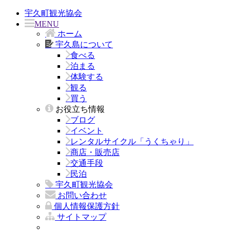
宇久町観光協会
MENU
ホーム
宇久島について
食べる
泊まる
体験する
観る
買う
お役立ち情報
ブログ
イベント
レンタルサイクル「うくちゃり」
商店・販売店
交通手段
民泊
宇久町観光協会
お問い合わせ
個人情報保護方針
サイトマップ