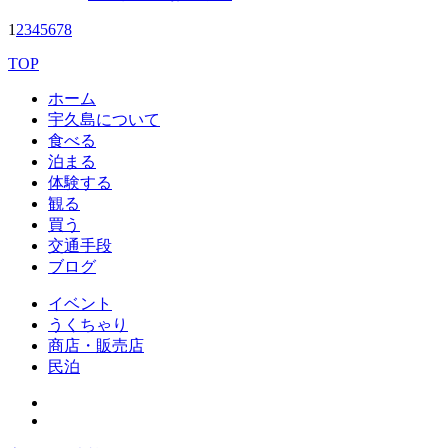
1
2
3
4
5
6
7
8
TOP
ホーム
宇久島について
食べる
泊まる
体験する
観る
買う
交通手段
ブログ
イベント
うくちゃり
商店・販売店
民泊