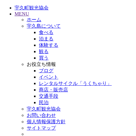
宇久町観光協会
MENU
ホーム
宇久島について
食べる
泊まる
体験する
観る
買う
お役立ち情報
ブログ
イベント
レンタルサイクル「うくちゃり」
商店・販売店
交通手段
民泊
宇久町観光協会
お問い合わせ
個人情報保護方針
サイトマップ