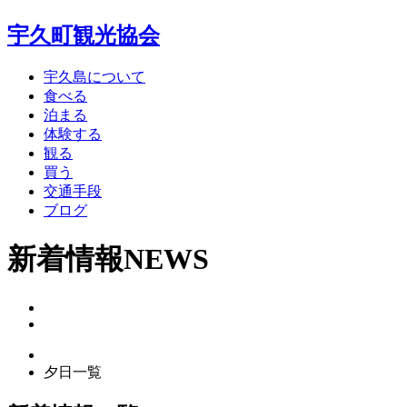
宇久町観光協会
宇久島について
食べる
泊まる
体験する
観る
買う
交通手段
ブログ
新着情報
NEWS
夕日一覧