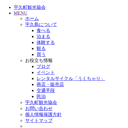
宇久町観光協会
MENU
ホーム
宇久島について
食べる
泊まる
体験する
観る
買う
お役立ち情報
ブログ
イベント
レンタルサイクル「うくちゃり」
商店・販売店
交通手段
民泊
宇久町観光協会
お問い合わせ
個人情報保護方針
サイトマップ