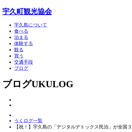
宇久町観光協会
宇久島について
食べる
泊まる
体験する
観る
買う
交通手段
ブログ
ブログ
UKULOG
うくログ一覧
【祝！】宇久島の「デジタルデトックス民泊」が全国３