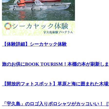
【体験詳細】シーカヤック体験
旅のお供にBOOK TOURISM！本棚の本が刷新し
【開放的フォトスポット】草原と海に囲まれた木場
「宇久島」のロゴ入りポロシャツがカッコいい！［