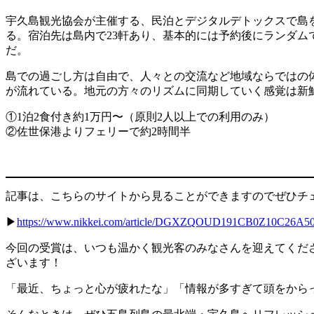
宇久島観光協会が主催する、民泊とデジタルデトックスで島
る。宿泊先は島内で23軒あり、基本的には予約後にランダ
だ。
島での過ごし方は自由で、人々との交流など地域ならではの
が流れている。地元の方々のリズムに同期していく感覚は新
①1泊2食付き約1万円〜（原則2人以上での利用のみ）
②佐世保港よりフェリーで約2時間半
記事は、こちらのサイトから見ることができますのでぜひチ
▶
https://www.nikkei.com/article/DGXZQOUD191CB0Z10C26A50
今回の受賞は、いつも温かく観光客のみなさんを迎えてくだ
ざいます！
「最近、ちょっと心が疲れたな」「情報が多すぎて頭をから