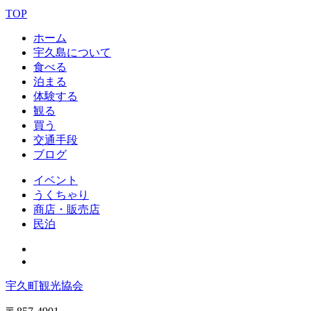
TOP
ホーム
宇久島について
食べる
泊まる
体験する
観る
買う
交通手段
ブログ
イベント
うくちゃり
商店・販売店
民泊
宇久町観光協会