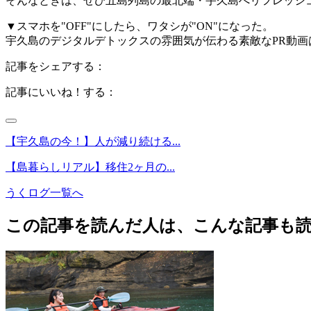
そんなときは、ぜひ五島列島の最北端・宇久島へリフレッシ
▼スマホを"OFF"にしたら、ワタシが"ON"になった。
宇久島のデジタルデトックスの雰囲気が伝わる素敵なPR動
記事をシェアする：
記事にいいね！する：
【宇久島の今！】人が減り続ける...
【島暮らしリアル】移住2ヶ月の...
うくログ一覧へ
この記事を読んだ人は、こんな記事も