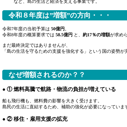
など、島の生活と経済を支える事業です。
令和８年度は”増額”の方向・・・
令和7年度の当初予算は
50億円
。
令和8年度の概算要求では
58.5億円
と、
約17％の増額
が求め
まだ最終決定ではありませんが、
「島の生活を守るための支援を強化する」という国の姿勢が
なぜ増額されるのか？？
● ① 燃料高騰で航路・物流の負担が増えている
船も飛行機も、燃料費の影響を大きく受けます。
島民の生活に直結するため、補助の強化が必要になっていま
● ② 移住・雇用支援の拡充