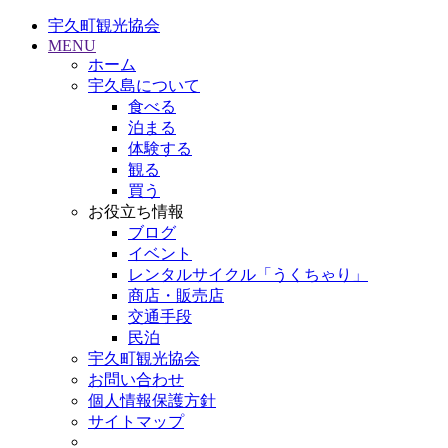
宇久町観光協会
MENU
ホーム
宇久島について
食べる
泊まる
体験する
観る
買う
お役立ち情報
ブログ
イベント
レンタルサイクル「うくちゃり」
商店・販売店
交通手段
民泊
宇久町観光協会
お問い合わせ
個人情報保護方針
サイトマップ