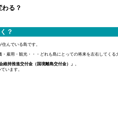
変わる？
く？
が住んでいる島です。
価・雇用・観光・・・どれも島にとっての将来を左右してくる
会維持推進交付金（国境離島交付金）」
。
いています。