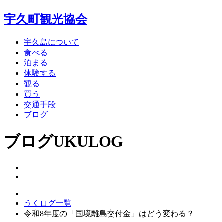
宇久町観光協会
宇久島について
食べる
泊まる
体験する
観る
買う
交通手段
ブログ
ブログ
UKULOG
うくログ一覧
令和8年度の「国境離島交付金」はどう変わる？