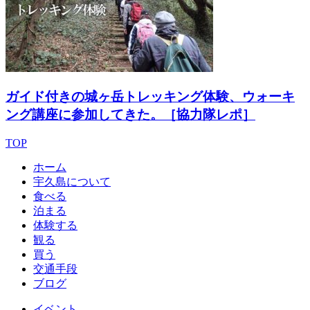
ガイド付きの城ヶ岳トレッキング体験、ウォーキ
ング講座に参加してきた。［協力隊レポ］
TOP
ホーム
宇久島について
食べる
泊まる
体験する
観る
買う
交通手段
ブログ
イベント