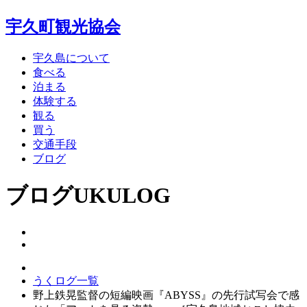
宇久町観光協会
宇久島について
食べる
泊まる
体験する
観る
買う
交通手段
ブログ
ブログ
UKULOG
うくログ一覧
野上鉄晃監督の短編映画『ABYSS』の先行試写会で感