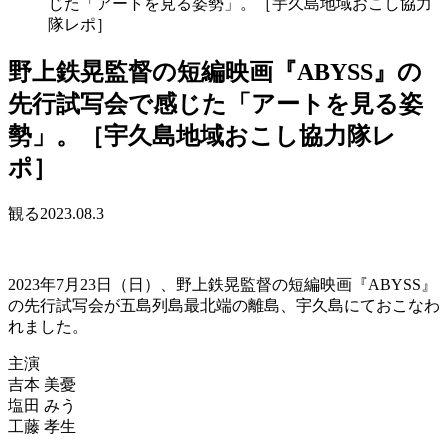
じた「アートを見る姿勢」。［宇久島地域おこし協力
隊レポ］
野上鉄晃監督の短編映画『ABYSS』の
先行試写会で感じた「アートを見る姿
勢」。［宇久島地域おこし協力隊レ
ポ］
観る
2023.08.3
2023年7月23日（日）、野上鉄晃監督の短編映画『ABYSS』
の先行試写会が五島列島最北端の離島、宇久島にておこなわ
れました。
主演
吉本 美憂
塩田 みう
工藤 孝生