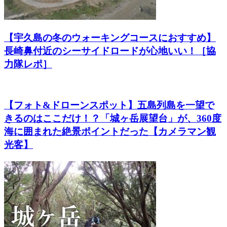
【宇久島の冬のウォーキングコースにおすすめ】
長崎鼻付近のシーサイドロードが心地いい！［協
力隊レポ］
【フォト&ドローンスポット】五島列島を一望で
きるのはここだけ！？「城ヶ岳展望台」が、360度
海に囲まれた絶景ポイントだった【カメラマン観
光客】