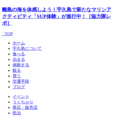
離島の海を体感しよう！宇久島で新たなマリンア
クティビティ「SUP体験」が進行中！［協力隊レ
ポ］
TOP
ホーム
宇久島について
食べる
泊まる
体験する
観る
買う
交通手段
ブログ
イベント
うくちゃり
商店・販売店
民泊