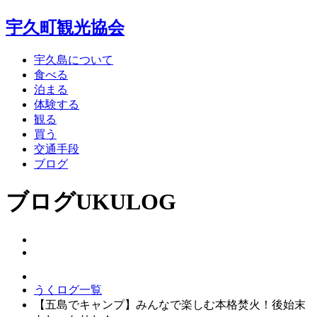
宇久町観光協会
宇久島について
食べる
泊まる
体験する
観る
買う
交通手段
ブログ
ブログ
UKULOG
うくログ一覧
【五島でキャンプ】みんなで楽しむ本格焚火！後始末