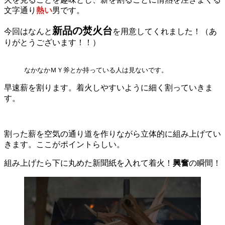
文字通り
熱い
男です。
新品の焚火台
今回はなんと
を用意してくれました！（あ
りがとうございます！！）
なかなかＭＹ斧とか持っている人は見ないです。
早速薪を割ります。着火しやすいように細く割っていきま
す。
割った薪を空気の通り道を作りながら立体的に組み上げてい
きます。ここがポイントらしい。
組み上げたら下に丸めた新聞紙を入れて着火！
興奮
の瞬間！