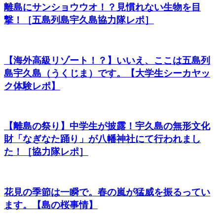
離島にサンショウウオ！？見慣れない生物を目
撃！［五島列島宇久島協力隊レポ］
【海外高級リゾート！？】いいえ、ここは五島列
島宇久島（うくじま）です。【大学生シーカヤッ
ク体験レポ】
【離島の祭り】中学生が披露！宇久島の無形文化
財「なぎなた踊り」が八幡神社にて行われまし
た！［協力隊レポ］
花見の季節は一瞬で。春の嵐が猛威を振るってい
ます。【島の桜事情】