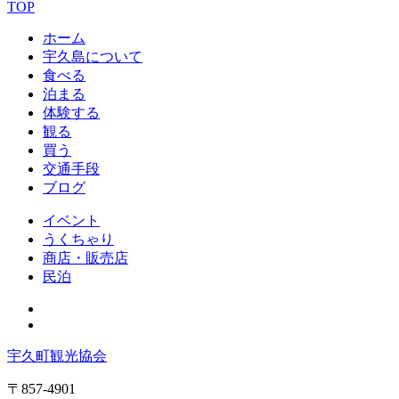
TOP
ホーム
宇久島について
食べる
泊まる
体験する
観る
買う
交通手段
ブログ
イベント
うくちゃり
商店・販売店
民泊
宇久町観光協会
〒857-4901