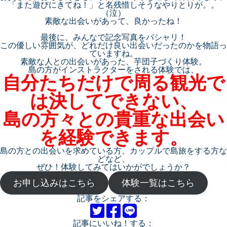
「また遊びにきてね！」と名残惜しそうなやりとりが。。
（泣）
素敵な出会いがあって、良かったね！
最後に、みんなで記念写真をパシャリ！
この優しい雰囲気が、どれだけ良い出会いだったのかを物語っ
ていますね。
素敵な人との出会いがあった、芋団子づくり体験。
島の方がインストラクターをされる体験では、
自分たちだけで周る観光で
は決してできない、
島の方々との貴重な出会い
を経験できます。
島の方との出会いを求めている方、カップルで島旅をする方な
どなど、
ぜひ！体験してみてはいかがでしょうか？
お申し込みはこちら
体験一覧はこちら
記事をシェアする：
記事にいいね！する：