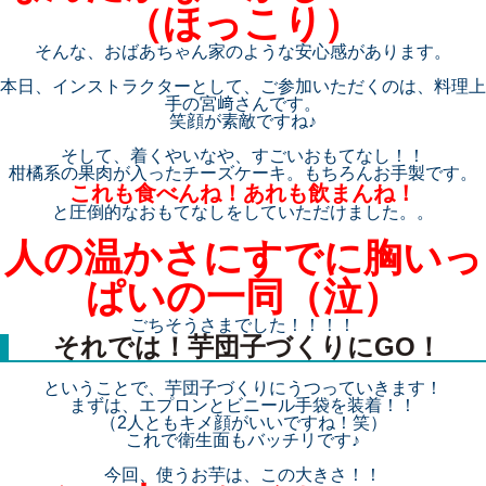
（ほっこり）
そんな、おばあちゃん家のような安心感があります。
本日、インストラクターとして、ご参加いただくのは、料理上
手の宮﨑さんです。
笑顔が素敵ですね♪
そして、着くやいなや、すごいおもてなし！！
柑橘系の果肉が入ったチーズケーキ。もちろんお手製です。
これも食べんね！あれも飲まんね！
と圧倒的なおもてなしをしていただけました。。
人の温かさにすでに胸いっ
ぱいの一同（泣）
ごちそうさまでした！！！！
それでは！芋団子づくりにGO！
ということで、芋団子づくりにうつっていきます！
まずは、エプロンとビニール手袋を装着！！
（2人ともキメ顔がいいですね！笑）
これで衛生面もバッチリです♪
今回、使うお芋は、この大きさ！！