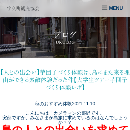
MENU
宇久町観光協会
ブログ
UKULOG
【人との出会い】芋団子づくり体験は、島にまた来る理
由ができる素敵体験だった件【大学生ツアー芋団子
づくり体験レポ】
秋のおすすめ
体験
2021.11.10
こんにちは！カメラマンの郡野です。
突然ですが、みなさまが島旅に求めているのはなんでしょう
か？？
島の人との出会いを求めて