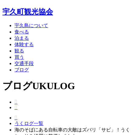
宇久町観光協会
宇久島について
食べる
泊まる
体験する
観る
買う
交通手段
ブログ
ブログ
UKULOG
うくログ一覧
海のそばにある自転車の大敵はズバリ「サビ」！うく