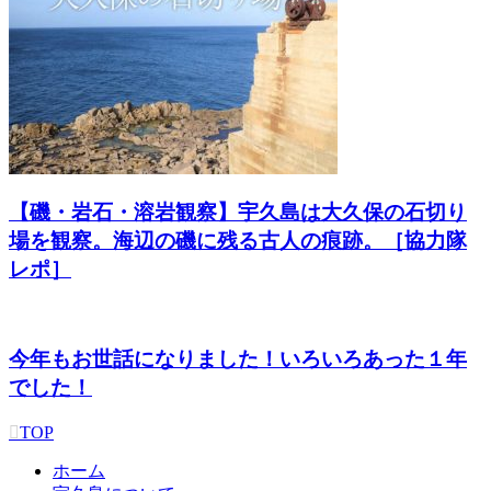
【磯・岩石・溶岩観察】宇久島は大久保の石切り
場を観察。海辺の磯に残る古人の痕跡。［協力隊
レポ］
今年もお世話になりました！いろいろあった１年
でした！
TOP
ホーム