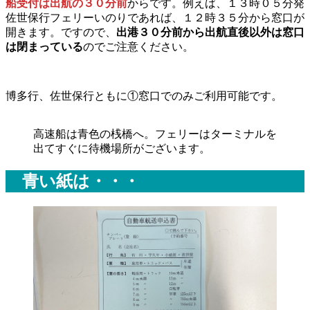
船受付は出航の３０分前
からです。例えば、１３時０５分発
佐世保行フェリーいのりであれば、１２時３５分から窓口が
開きます。ですので、
出港３０分前から出航直後以外は窓口
は閉まっている
のでご注意ください。
博多行、佐世保行ともに①窓口でのみご利用可能です。
高速船は青色の桟橋へ。フェリーはターミナルを
出てすぐに待機場所がございます。
青い紙は・・・