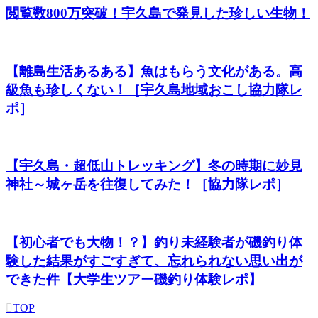
閲覧数800万突破！宇久島で発見した珍しい生物！
【離島生活あるある】魚はもらう文化がある。高
級魚も珍しくない！［宇久島地域おこし協力隊レ
ポ］
【宇久島・超低山トレッキング】冬の時期に妙見
神社～城ヶ岳を往復してみた！［協力隊レポ］
【初心者でも大物！？】釣り未経験者が磯釣り体
験した結果がすごすぎて、忘れられない思い出が
できた件【大学生ツアー磯釣り体験レポ】
TOP