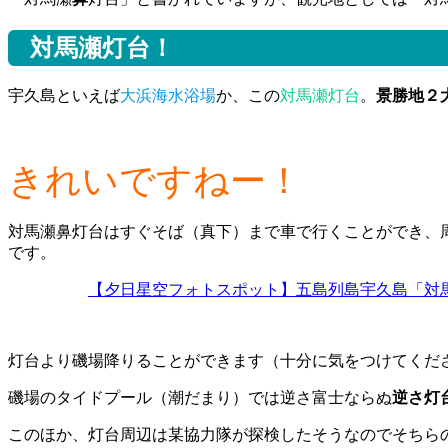
対馬瀬灯台！
宇久島といえば
大浜海水浴場
か、この
対馬瀬灯台
。
景勝地２
きれいですねー！
対馬瀬鼻灯台はすぐそば（真下）まで車で行くことができ、
です。
【夕日星空フォトスポット】五島列島宇久島「対
灯台より磯場降りることができます（十分に気をつけてくだ
磯場のタイドプール（潮だまり）では逆さ富士ならぬ
逆さ灯
このほか、灯台周辺は某協力隊が探検したそうなのでそちら