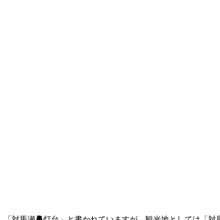
「対馬瀬
鼻
灯台」と書かれていますが、観光地としては「対