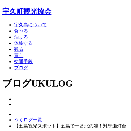
宇久町観光協会
宇久島について
食べる
泊まる
体験する
観る
買う
交通手段
ブログ
ブログ
UKULOG
うくログ一覧
【五島観光スポット】五島で一番北の端！対馬瀬灯台