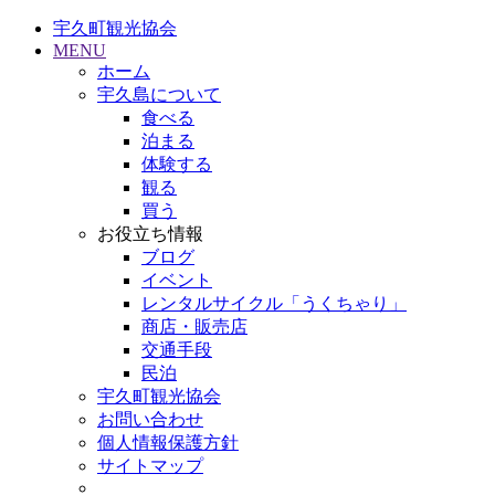
宇久町観光協会
MENU
ホーム
宇久島について
食べる
泊まる
体験する
観る
買う
お役立ち情報
ブログ
イベント
レンタルサイクル「うくちゃり」
商店・販売店
交通手段
民泊
宇久町観光協会
お問い合わせ
個人情報保護方針
サイトマップ