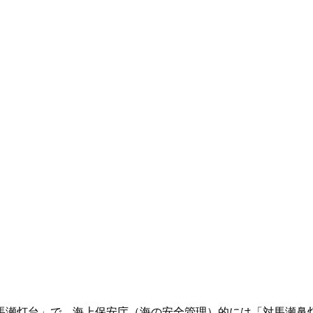
馬瀬灯台」で、海上保安庁（海の安全管理）的には「対馬瀬鼻