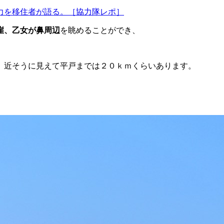
力を移住者が語る。［協力隊レポ］
崖、乙女が鼻周辺
を眺めることができ、
。近そうに見えて平戸までは２０ｋｍくらいあります。