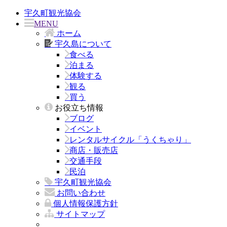
宇久町観光協会
MENU
ホーム
宇久島について
食べる
泊まる
体験する
観る
買う
お役立ち情報
ブログ
イベント
レンタルサイクル「うくちゃり」
商店・販売店
交通手段
民泊
宇久町観光協会
お問い合わせ
個人情報保護方針
サイトマップ