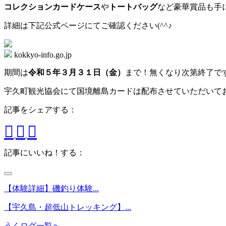
コレクションカードケース
や
トートバッグ
など豪華賞品も手
詳細は下記公式ページにてご確認ください(^^♪
kokkyo-info.go.jp
期間は
令和５年３月３１日（金）
まで！無くなり次第終了で
宇久町観光協会にて国境離島カードは配布させていただいて
記事をシェアする：
記事にいいね！する：
【体験詳細】磯釣り体験...
【宇久島・超低山トレッキング】...
うくログ一覧へ