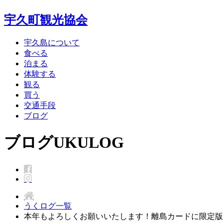
宇久町観光協会
宇久島について
食べる
泊まる
体験する
観る
買う
交通手段
ブログ
ブログ
UKULOG
うくログ一覧
本年もよろしくお願いいたします！離島カードに限定版