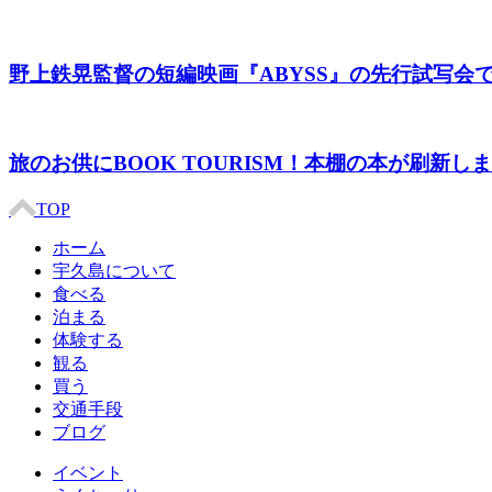
野上鉄晃監督の短編映画『ABYSS』の先行試写
旅のお供にBOOK TOURISM！本棚の本が刷新し
TOP
ホーム
宇久島について
食べる
泊まる
体験する
観る
買う
交通手段
ブログ
イベント