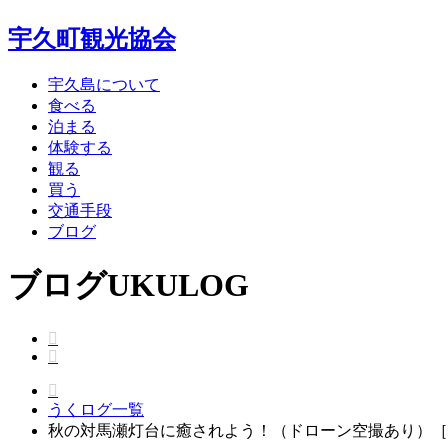
宇久町観光協会
宇久島について
食べる
泊まる
体験する
観る
買う
交通手段
ブログ
ブログ
UKULOG
うくログ一覧
秋の対馬瀬灯台に癒されよう！（ドローン空撮あり）［