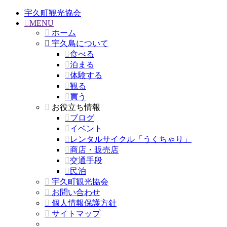
宇久町観光協会
MENU
ホーム
宇久島について
食べる
泊まる
体験する
観る
買う
お役立ち情報
ブログ
イベント
レンタルサイクル「うくちゃり」
商店・販売店
交通手段
民泊
宇久町観光協会
お問い合わせ
個人情報保護方針
サイトマップ