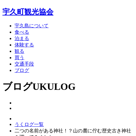
宇久町観光協会
宇久島について
食べる
泊まる
体験する
観る
買う
交通手段
ブログ
ブログ
UKULOG
うくログ一覧
二つの名前がある神社！？山の麓に佇む歴史古き神社