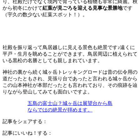
り、社殿だけでなく境内で育っている植物も非常に綺麗。秋
から初冬にかけて
紅葉が見ごろを迎える見事な景勝地
です
（宇久の数少ない紅葉スポット！）。
社殿を振り返って鳥居越しに見える景色も絶景です♪遠くに
平戸・生月を眺めることができます。鳥居周辺に植えられて
いる黒松の名勝としても親しまれています。
神社の裏から続く城ヶ岳トレッキングロードは昔の伝令用の
道だったともされ、見張り台であったと言われる城ヶ岳から
この山本神社が本部だったとも言われており、その痕跡を辿
りながら登山してみても面白いですよ。
五島の富士山？城ヶ岳は展望台から島
ならではの絶景が拝めます。
記事をシェアする：
記事にいいね！する：