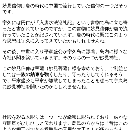
妙見信仰は唐の時代に中国で流行していた信仰の一つだそう
です。
宇久には円仁が「入唐求法巡礼記」という書物で島に立ち寄
ったと書かれているのですが、この書物に妙見信仰が唐で流
行っていたことが記されています。唐の時代に既にこのよう
な思想は宇久に入ってきていたかもしれませんね。
その後、中世に入り平家盛公が宇久島に漂着。島内に様々な
寺社仏閣を築いていきます。そのうちの一つが妙見神社。
この妙見信仰は菩薩（妙見菩薩）様を崇めており、ご利益と
しては
一族の結束を強く
したり、守ったりしてくれるそう
で、平家盛公も平家が離散してしまったことを想って宇久島
に妙見神社を開いたのかもしれませんね。
社殿を彩る木彫りは一つ一つが緻密に彫られており、厳かな
雰囲気がひしひしと伝わります。島民の方からは「昔はこの
ような細工ができる程手先の器用な大工さんが多かったん