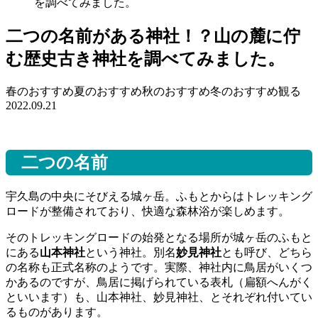
を調べてみました。
二つの名前がある神社！？山の麓に佇
む歴史古き神社を調べてみました。
春のおすすめ
夏のおすすめ
秋のおすすめ
冬のおすすめ
観る
2022.09.21
二つの名前
宇久島の中央にそびえる城ヶ岳。ふもとからはトレッキング
ロードが整備されており、快適な森林浴が楽しめます。
そのトレッキングロードの始発となる場所が城ヶ岳のふもと
にある
山本神社
という神社。別名
妙見神社
とも呼び、どちら
の名称も正式名称のようです。実際、神社内に鳥居がいくつ
かあるのですが、鳥居に掲げられている表札（扁額へんがく
といいます）も、山本神社、妙見神社、とそれぞれ付いてい
るものがあります。