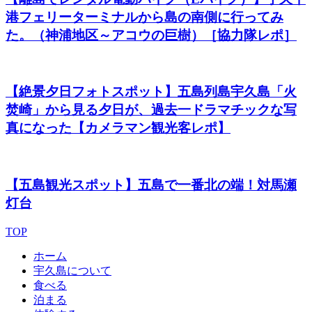
港フェリーターミナルから島の南側に行ってみ
た。（神浦地区～アコウの巨樹）［協力隊レポ］
【絶景夕日フォトスポット】五島列島宇久島「火
焚崎」から見る夕日が、過去一ドラマチックな写
真になった【カメラマン観光客レポ】
【五島観光スポット】五島で一番北の端！対馬瀬
灯台
TOP
ホーム
宇久島について
食べる
泊まる