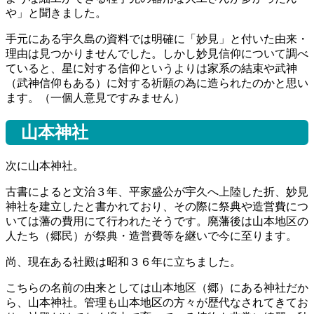
や」と聞きました。
手元にある宇久島の資料では明確に「妙見」と付いた由来・
理由は見つかりませんでした。しかし妙見信仰について調べ
ていると、星に対する信仰というよりは家系の結束や武神
（武神信仰もある）に対する祈願の為に造られたのかと思い
ます。（一個人意見ですみません）
山本神社
次に山本神社。
古書によると文治３年、平家盛公が宇久へ上陸した折、妙見
神社を建立したと書かれており、その際に祭典や造営費につ
いては藩の費用にて行われたそうです。廃藩後は山本地区の
人たち（郷民）が祭典・造営費等を継いで今に至ります。
尚、現在ある社殿は昭和３６年に立ちました。
こちらの名前の由来としては山本地区（郷）にある神社だか
ら、山本神社。管理も山本地区の方々が歴代なされてきてお