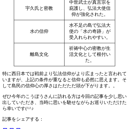
中世武士が真言宗を
宇久氏と密教
庇護し、弘法大使信
仰が強化された。
水不足の島で弘法大
水の信仰
使の「水の奇跡」が
受入れられやすい。
祈祷中心の密教が生
離島文化
活文化として根付い
た。
特に西日本では戦前より弘法信仰がより広まったと言われて
いますが、上記の条件が重なると信仰も必然に思えます。そ
して島民の信仰心の厚さはただただ頭が下がります。。
ぜひ今年のこうぼうさんに訪れる方は今回の記事を少し思い
出していただき、当時に思いを馳せながらお巡りいただけた
ら幸いです(^^♪
記事をシェアする：