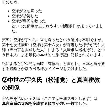
そのため、
空海が立ち寄った
空海が祈祷した
空海が島民を救った
といった伝承が生まれやすい地理条件が揃っていまし
た。
実際に空海が宇久島に立ち寄ったという証拠は不明ですが、
第十七次遣唐船（空海は第十六次）が寄港した様子が円仁大
師（天台宗を大成した人）による「入唐求法巡礼行記」とい
う日本人による最初の本格的な旅行記に記載されています。
記によると宇久島は当時「有救島」と書かれ、日本と唐を旅
する過酷さが滲み出る様なイメージを受けました。
②
中世の宇久氏（松浦党）と真言密教
の関係
宇久島を治めた宇久氏（ここでは松浦党説とします）は、
真言宗系の寺院を庇護する傾向が強い一族
でした。