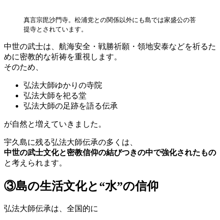
真言宗毘沙門寺。松浦党との関係以外にも島では家盛公の菩
提寺とされています。
中世の武士は、航海安全・戦勝祈願・領地安泰などを祈るた
めに密教的な祈祷を重視します。
そのため、
弘法大師ゆかりの寺院
弘法大師を祀る堂
弘法大師の足跡を語る伝承
が自然と増えていきました。
宇久島に残る弘法大師伝承の多くは、
中世の武士文化と密教信仰の結びつきの中で強化されたもの
と考えられます。
③
島の生活文化と“水”の信仰
弘法大師伝承は、全国的に