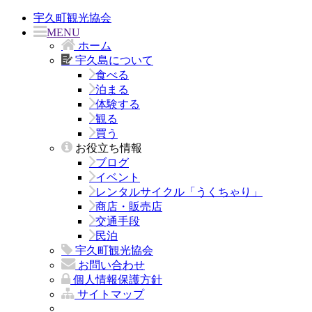
宇久町観光協会
MENU
ホーム
宇久島について
食べる
泊まる
体験する
観る
買う
お役立ち情報
ブログ
イベント
レンタルサイクル「うくちゃり」
商店・販売店
交通手段
民泊
宇久町観光協会
お問い合わせ
個人情報保護方針
サイトマップ