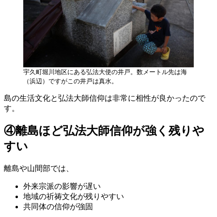
宇久町堀川地区にある弘法大使の井戸。数メートル先は海
（浜辺）ですがこの井戸は真水。
島の生活文化と弘法大師信仰は非常に相性が良かったので
す。
④
離島ほど弘法大師信仰が強く残りや
すい
離島や山間部では、
外来宗派の影響が遅い
地域の祈祷文化が残りやすい
共同体の信仰が強固