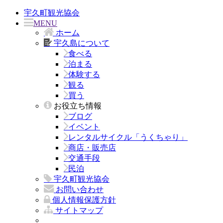
宇久町観光協会
MENU
ホーム
宇久島について
食べる
泊まる
体験する
観る
買う
お役立ち情報
ブログ
イベント
レンタルサイクル「うくちゃり」
商店・販売店
交通手段
民泊
宇久町観光協会
お問い合わせ
個人情報保護方針
サイトマップ