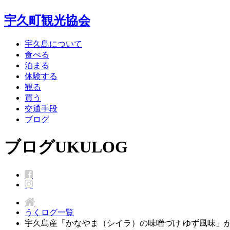
宇久町観光協会
宇久島について
食べる
泊まる
体験する
観る
買う
交通手段
ブログ
ブログ
UKULOG
うくログ一覧
宇久島産「かなやま（シイラ）の味噌づけ ゆず風味」