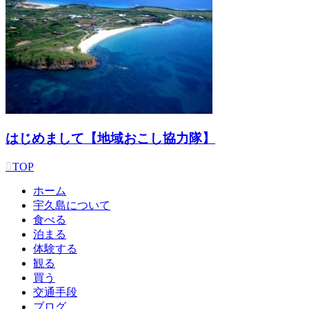
はじめまして【地域おこし協力隊】
TOP
ホーム
宇久島について
食べる
泊まる
体験する
観る
買う
交通手段
ブログ