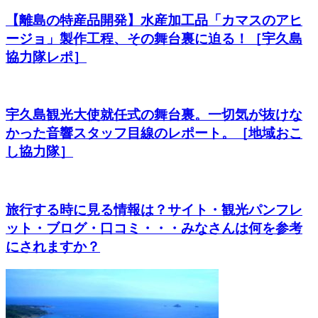
【離島の特産品開発】水産加工品「カマスのアヒ
ージョ」製作工程、その舞台裏に迫る！［宇久島
協力隊レポ］
宇久島観光大使就任式の舞台裏。一切気が抜けな
かった音響スタッフ目線のレポート。［地域おこ
し協力隊］
旅行する時に見る情報は？サイト・観光パンフレ
ット・ブログ・口コミ・・・みなさんは何を参考
にされますか？