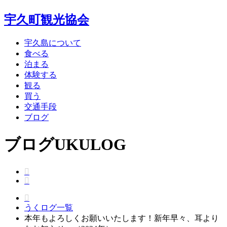
宇久町観光協会
宇久島について
食べる
泊まる
体験する
観る
買う
交通手段
ブログ
ブログ
UKULOG
うくログ一覧
本年もよろしくお願いいたします！新年早々、耳より