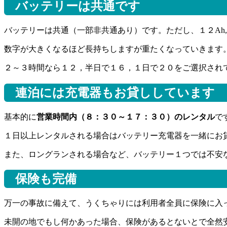
バッテリーは共通です
バッテリーは共通（一部非共通あり）です。ただし、１２Ah,１
数字が大きくなるほど長持ちしますが重たくなっていきます
２～３時間なら１２，半日で１６，１日で２０をご選択され
連泊には充電器もお貸ししています
基本的に
営業時間内（８：３０～１７：３０）のレンタル
で
１日以上レンタルされる場合はバッテリー充電器を一緒にお
また、ロングランされる場合など、バッテリー１つでは不安
保険も完備
万一の事故に備えて、うくちゃりには利用者全員に保険に入
未開の地でもし何かあった場合、保険があるとないとで全然