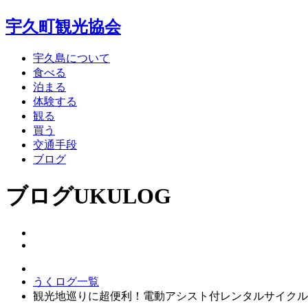
宇久町観光協会
宇久島について
食べる
泊まる
体験する
観る
買う
交通手段
ブログ
ブログ
UKULOG
うくログ一覧
観光地巡りに超便利！電動アシスト付レンタルサイクル