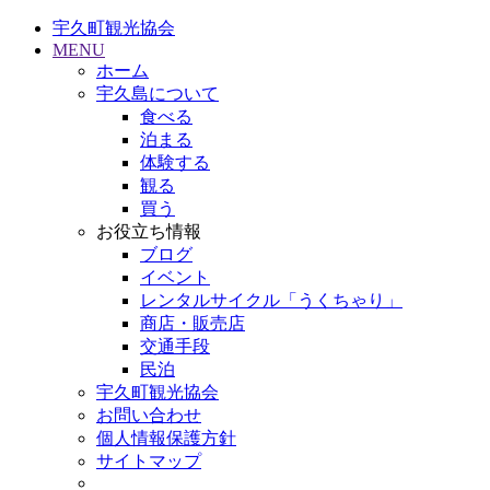
宇久町観光協会
MENU
ホーム
宇久島について
食べる
泊まる
体験する
観る
買う
お役立ち情報
ブログ
イベント
レンタルサイクル「うくちゃり」
商店・販売店
交通手段
民泊
宇久町観光協会
お問い合わせ
個人情報保護方針
サイトマップ