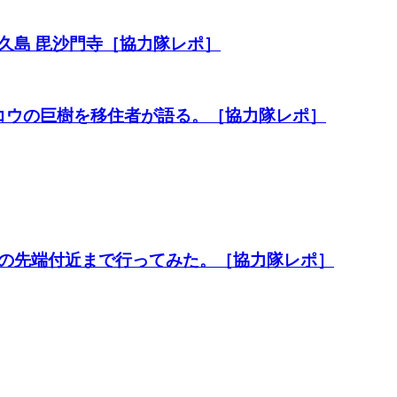
久島 毘沙門寺［協力隊レポ］
コウの巨樹を移住者が語る。［協力隊レポ］
の先端付近まで行ってみた。［協力隊レポ］