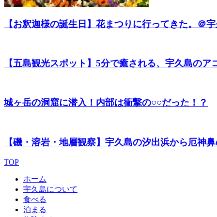
【お釈迦様の誕生日】花まつりに行ってきた。＠宇
【五島観光スポット】5分で癒される、宇久島のア
城ヶ岳の洞窟に潜入！内部は衝撃の○○だった！？
【磯・溶岩・地層観察】宇久島の汐出浜から厄神鼻
TOP
ホーム
宇久島について
食べる
泊まる