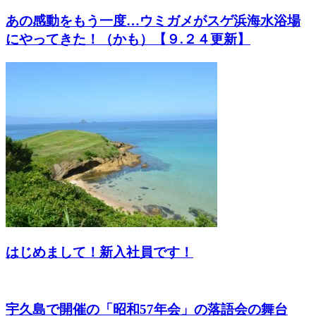
あの感動をもう一度…ウミガメがスゲ浜海水浴場
にやってきた！（かも）【９.２４更新】
はじめまして！新入社員です！
宇久島で開催の「昭和57年会」の落語会の舞台