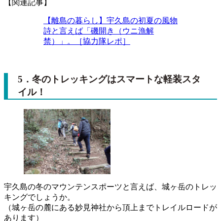
【関連記事】
【離島の暮らし】宇久島の初夏の風物
詩と言えば「磯開き（ウニ漁解
禁）」。［協力隊レポ］
5．冬のトレッキングはスマートな軽装スタ
イル！
宇久島の冬のマウンテンスポーツと言えば、城ヶ岳のトレッ
キングでしょうか。
（城ヶ岳の麓にある妙見神社から頂上までトレイルロードが
あります）