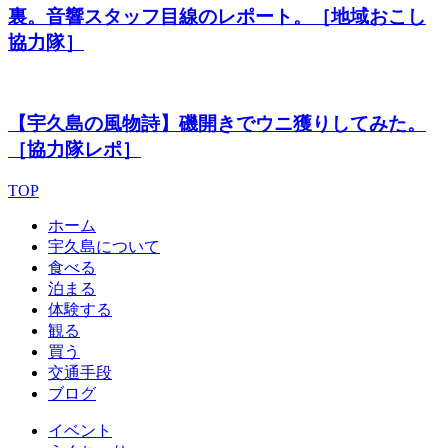
裏。音響スタッフ目線のレポート。［地域おこし
協力隊］
【宇久島の風物詩】磯開きでウニ獲りしてみた。
［協力隊レポ］
TOP
ホーム
宇久島について
食べる
泊まる
体験する
観る
買う
交通手段
ブログ
イベント