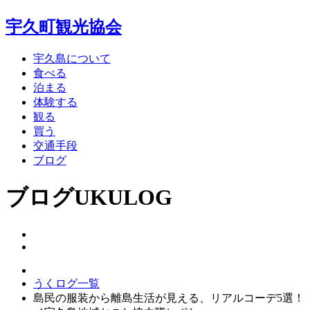
宇久町観光協会
宇久島について
食べる
泊まる
体験する
観る
買う
交通手段
ブログ
ブログ
UKULOG
うくログ一覧
島民の服装から離島生活が見える、リアルコーデ5選！